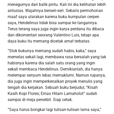
menegurnya
dari balik pintu
. Kali ini dia kelihatan
lebih
antusias. Wajahnya berseri-seri.
Se
baris
permohonan
maaf saya utarakan karena buku kumpulan cerpen
saya,
Hendelinus
tidak bisa sampai ke tangannya.
Terus terang saya juga ingin
karya perdana
itu
dibaca
dan dikomentari
seorang Valentino Luis, tetapi apa
daya buku itu memang dicetak
amat
terbatas.
“Stok bukunya memang sudah habis,
kaka
,”
saya
memelas
sekali lagi
, membawa rasa bersalah yang tak
habisnya karena dia salah satu orang yang ingin
sekali membaca
Hendelinus.
Demikianlah, dia hanya
melempar senyum lebar,
memaklumi
. Namun r
upanya
,
dia
juga
ingin
memperkenalkan proyek menulis
yang
tengah
di
a
kerjakan. Sebuah buku berjudul,
“Kisah
Kasih Kopi Flores
;
Emas Hitam Lamaholot”
sudah
sampai di meja penerbit
.
Siap cetak.
“Saya harus bongkar lagi tulisan-tulisan lama saya,”