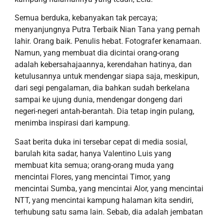
Semua
berduka, kebanyakan tak percaya
;
m
enyanjungnya Putra Terbaik Nian Tana yang pernah
lahir. Orang
baik
. Penulis
hebat
. F
otografer
kenamaan
.
Namun, yang membuat
dia dicintai orang-orang
adalah kebersahajaannya, kerendahan hatinya, dan
ketulusannya untuk mendengar
siapa saja, meskipun,
dari segi pengalaman, dia bahkan sudah berkelana
sampai ke ujung dunia
, mendengar dongeng dari
negeri-negeri antah-berantah.
Dia tetap ingin pulang,
menimba inspirasi dari kampung.
Saat berita duka ini tersebar cepat di media sosial,
barulah kita sadar, hanya Valentino Luis yang
membuat kita semua; orang-orang muda yang
mencintai Flores, yang mencintai Timor, yang
mencintai Sumba, yang mencintai Alor,
yang mencintai
NTT,
yang mencintai kampung halaman kita sendiri,
terhubung satu sama lain.
Sebab, dia adalah jembatan