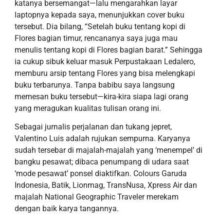
katanya bersemangat
—
lalu men
garahkan layar
laptopnya kepada saya, menunjukkan
cover
buku
tersebut.
Dia bilang, “S
etelah buku tentang kopi di
Flores bagian timur,
rencananya
saya juga mau
menulis
tentang kopi di Flores bagian barat.
”
Sehingga
i
a
cukup
sibuk keluar
masuk Perpustakaan Ledalero,
memburu arsip tentang Flores
yang bisa
melengkapi
buku terbaruny
a
.
T
anpa babibu s
aya langsung
memesan buku tersebut
—kira-kira siapa
lagi orang
yang
meragukan kualitas tulisan
orang ini.
Sebagai jurnalis perjalanan dan tukang jepret,
Valentino Luis adalah
rujukan sempurna
.
K
aryanya
sudah
tersebar di majalah-majalah yang
‘menempel’
di
bangku pesawat;
dibaca penumpang di udara saat
‘
mode pesawat
’ ponsel
diaktifkan.
Colours Garuda
Indonesia, Batik, Lionmag, TransNusa, Xpress Air
dan
majalah
National Geographic Traveler
merekam
dengan baik karya tangannya
.