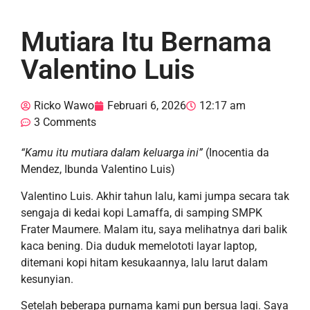
Mutiara Itu Bernama
Valentino Luis
Ricko Wawo
Februari 6, 2026
12:17 am
3 Comments
“Kamu itu mutiara dalam keluarga ini”
(Inocentia da
Mendez, Ibunda Valentino Luis)
Valentino Luis. Akhir tahun lalu, kami jumpa
secara tak
sengaja
di kedai kopi Lamaffa,
di
samping SMPK
Frater Maumere. Malam itu,
saya melihatnya dari balik
kaca bening.
D
ia duduk me
melototi layar
laptop,
ditemani kopi hitam kesukaannya
,
lalu
larut dalam
kesunyian
.
Setelah
beberapa
purnama kami
pun
bersua lagi.
Saya