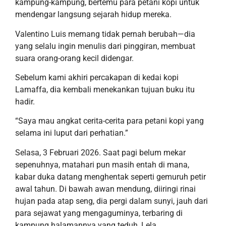
kampung-kampung, bertemu para petani kopi untuk
mendengar langsung
sejarah hidup
mereka.
Valentino Luis
memang tidak pernah berubah
—dia
yang selalu ingin menulis dari pinggiran, membuat
suara orang-orang kecil didengar.
Sebelum kami akhiri percakapan di kedai kopi
Lamaffa, dia
kembali
menekankan
tujuan
buku itu
hadir.
“
S
aya mau angkat cerita-cerita para petani kopi yang
selama ini luput dari perhatian.”
Selasa, 3 Februari 202
6.
Saat pagi belum mekar
sepen
uhnya
,
matahari pun masih entah di mana,
kabar duka datang menghentak seperti gemuruh petir
awal tahun
.
Di bawah awan
mendung, diiringi r
inai
hujan pada atap seng, dia pergi dalam sunyi, jauh dari
para sejawat yang mengaguminya, terbaring di
kampung halamannya yang teduh, Lela.