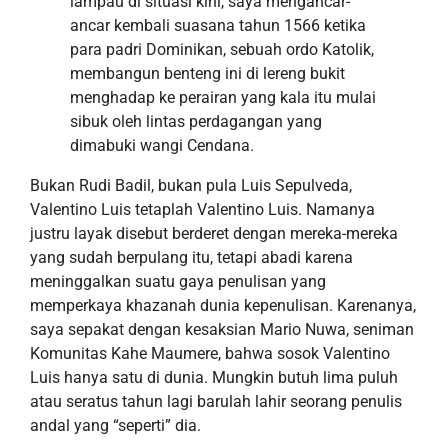
lampau di situasi kini, saya mengancar-
ancar kembali suasana tahun 1566 ketika
para padri Dominikan, sebuah ordo Katolik,
membangun benteng ini di lereng bukit
menghadap ke perairan yang kala itu mulai
sibuk oleh lintas perdagangan yang
dimabuki wangi Cendana.
Bukan Rudi Badil, bukan pula Luis Sepulveda,
Valentino Luis tetaplah Valentino Luis. Namanya
justru layak disebut berderet dengan mereka-mereka
yang sudah berpulang itu, tetapi
abadi karena
meninggalkan suatu gaya penulisan yang
memperkaya khazanah dunia kepenulisan. Karenanya,
saya sepakat dengan ke
saksian
Mari
o
Nuwa, seniman
Komunitas Kahe Maumere, bahwa
sosok
Valentino
Luis hanya satu di dunia. Mungkin butuh lima puluh
atau seratus tahun lagi barulah lahir seorang penulis
andal
yang “
seperti
”
dia.