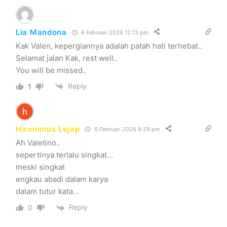
Lia Mandona
6 Februari 2026 12:13 pm
Kak Valen, kepergiannya adalah patah hati terhebat..
Selamat jalan Kak, rest well..
You will be missed..
Reply
1
Hironimus Lejap
6 Februari 2026 8:29 pm
Ah Valetino..
sepertinya terlalu singkat…
meski singkat
engkau abadi dalam karya
dalam tutur kata…
Reply
0