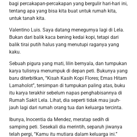
bagi percakapan-percakapan yang bergulir hari-hari ini,
tentang apa yang bisa kita buat untuk
rumah
kita
,
untuk tanah kita.
Valentino Luis.
Saya datang menegurnya lagi di Lela.
Bukan dari balik kaca bening
kedai kopi
, tetapi dari
balik tirai
putih halus yang menutupi raganya yang
kaku.
Sebuah pigura yang mati, lilin bernyala, dan tumpukan
karya tulisnya menumpuk di depan peti. Bukunya yang
baru diterbitkan
,
“
Kisah Kasih Kopi Flores
;
Emas Hitam
Lamaholot
”
, tersimpan di tumpukan paling atas,
buku
itu
karya terakhir sebelum napas penghabisannya di
Rumah Sakit Lela
.
Lihat, d
ia seperti
tidak
mau
jauh
-
jauh
lagi
dari
rumah orang tua dan
kelu
a
rga tercinta.
Ibunya, Inocentia
da Mendez
, meratap sedih di
samping peti. Sesekali dia merintih, separuh jiwanya
telah pergi, “Kamu itu mutiara dalam keluarga ini.”