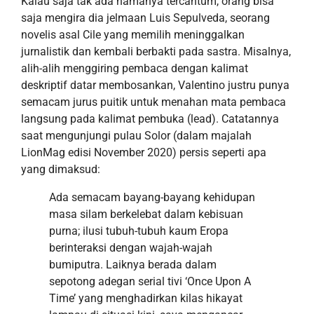
Kalau saja tak ada namanya tercantum, orang bisa
saja mengira
dia
jelmaan
Luis Sepulveda
,
seorang
novelis asal Cile yang memili
h
meninggalkan
jurnalistik dan kembali berbakti pada sastra.
Misalnya,
a
lih-alih menggiring pembaca dengan kalimat
deskriptif
datar membosankan, Valentino justru punya
semacam
jurus
puitik untuk menahan mata pembaca
langsung
pada kalimat pembuka
(lead)
.
C
atatannya
saat mengunjungi pulau Solor (dalam majalah
LionMag edisi November 2020)
persis seperti
apa
yang
dimaksud:
Ada semacam bayang-bayang kehidupan
masa silam berkelebat dalam kebisuan
purna; ilusi tubuh-tubuh kaum Eropa
berinteraksi dengan wajah-wajah
bumiputra. Laiknya berada dalam
sepotong adegan serial tivi ‘Once Upon A
Time’ yang menghadirkan kilas hikayat