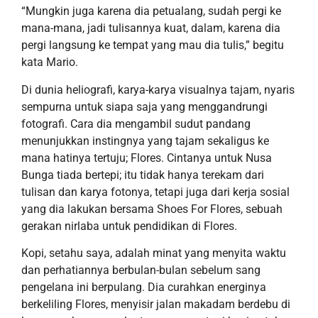
“Mungkin juga karena dia petualang, sudah pergi ke
mana-mana, jadi tulisannya kuat, dalam, karena dia
pergi langsung ke tempat yang mau dia tulis,”
begitu
kata
Mario.
Di dunia
heliografi
, karya-karya visualnya
tajam, nyaris
sempurna untuk siapa saja yang men
ggandrungi
fotografi. Cara dia mengambil sudut pandang
menunjukkan instingnya yang tajam sekaligus ke
mana hatinya tertuju
; Flores.
Cintanya untuk
Nusa
Bunga
t
iada
bertepi; itu tidak hanya terekam dari
tulisan dan karya fotonya, tetapi juga dari
kerja
sosial
yang dia lakukan bersama Shoes For Flores, sebuah
gerakan
nirlaba
untuk pendidikan di Flores.
Kopi, setahu saya, adalah minat yang menyita waktu
dan perhatiannya berbulan-bulan sebelum
sang
pengelana ini
berpulang. Dia curahkan energinya
berkeliling Flores, menyisir jalan makadam berdebu di