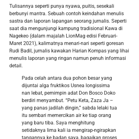
Tulisan
nya
seperti punya nyawa,
puitis,
sesekali
berbunyi mantra. Sebuah contoh keindahan menulis
sastra dan laporan lapangan seorang jurnalis.
Seperti
saat
dia
mengunjungi kampung tradisional Kawa di
Nagekeo (dalam majalah LionMag
edisi Februari-
Maret 2021
), kalimatnya menari-nari seperti goresan
Rudi Badil, jurnalis kawakan Harian Kompas yang lihai
menulis laporan yang ringan namun penuh informasi
detail.
Pada celah antara dua pohon besar yang
dijuntai alga
fruktikos Usnea longissima
nan lebat, pemimpin adat Don Bosco Doko
berdiri menyambut. “
Petu Keta, Zaza Ja –
yang panas jadilah dingin
,” sabda lelaki tua
itu sembari memercikan air ke tiap orang
yang baru tiba. Saya menghitung
setidaknya lima kali ia mengirap-ngirapkan
tangannya ke badan saya, bagaikan proses